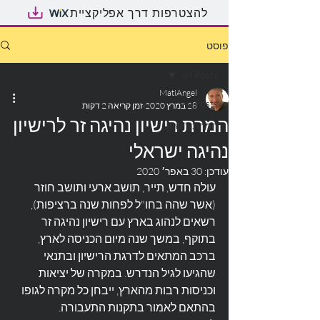
להצטרפות דרך אפליקציית
פוסט
All Posts
MatiAngel
All Posts
28 במרץ 2020
זמן קריאה 2 דקות
המרת רישיון נהיגה זר לרישיון
המרת רישיון
נהיגה ישראלי
עודכן:
30 באפר׳ 2020
עולה חדש, תייר, תושב ארעי ותושב חוזר 
(אשר שהה בחו"ל לפחות שנה ברציפות), 
רשאים לנהוג בארץ עם רישיון נהיגה זר 
בתוקף, במשך שנה מיום הכניסה לארץ, 
ברכב המתאים לדרגת הרישיון ובתנאי 
שהגיעו לגיל הנדרש. במקרה של יציאות 
וכניסות רבות מהארץ, ייבחן כל מקרה לגופו 
בהתאם לאמור בתקנות התעבורה.