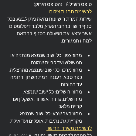
טופס רש"ל 18 (הטופס הירוק).
לרשימת תחנות צילום
שירות המרת רישיונות נהיגה ניתן לבצע בכל 
סניף רישוי ברחבי הארץ, מלבד דיפלומטים 
אשר יבצעו את הפעולה בסניף בהתאם 
למחוז המגורים.
מחוז צפון: כל ישוב שנמצא מנתניה או 
המשולש ועד קריית שמונה.
מחוז מרכז: כל ישוב שנמצא מהרצליה, 
כפר סבא, רעננה, רמת השרון ודרומה 
עד רחובות.
מחוז ירושלים: כל ישוב שנמצא 
מירושלים, גדרה, אשדוד, אשקלון ועד 
קריית מלאכי.
מחוז באר שבע: כל ישוב שנמצא 
מקריית גת, נתיבות, אופקים ועד אילת.
לרשימת משרדי הרישוי
כל המרה לדרגות רישיון נהיגה A, A1, A2, B, 