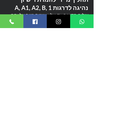
נהיגה לדרגות A, A1, A2, B, 1
עולים חדשים עד שלוש שנים מיום עלייתם 
ארצה, תושבים חוזרים עד שנה מיום שיבתם 
ארצה ושוהים חוקיים אחרים המחזיקים 
ברישיון נהיגה תקף במדינת המוצא שלהם 
עם וותק של חמש שנים לפחות, רשאים 
לקבל רישיון נהיגה ישראלי באופן מיידי ללא 
מבחנים.
הזכאים להמרת רישיון בתהליך מיידי פטורים 
מבדיקה רפואית ומבדיקת ראייה (למעט 
מבקשים שגילם מעל 70 שנה). עם זאת, בעל 
הרישיון חייב לדווח לרשות הרישוי על כל 
בעיה רפואית שעלולה לפגוע בכושר הנהיגה 
ולהרכיב משקפיים או עדשות אם הוא זקוק 
לכך.
איתך לאורך כל הדרך! מהמהלך הראשון 
ועד קבלת הרישיון!