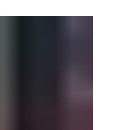
עולה חדש, תייר, תושב ארעי ותושב חוזר (אשר שהה
בחו"ל לפחות שנה ברציפות), רשאים לנהוג בארץ עם
רישיון נהיגה זר בתוקף, במשך שנה מיום הכניסה...